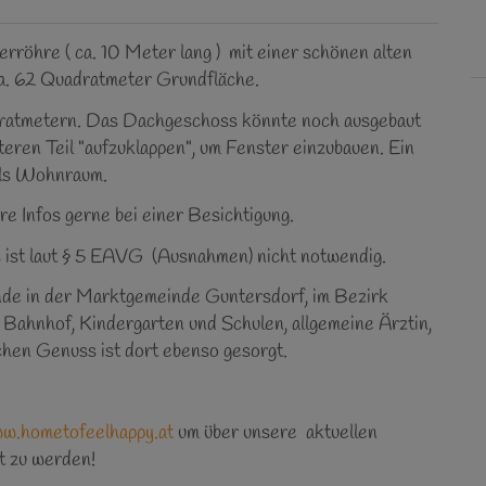
rröhre ( ca. 10 Meter lang ) mit einer schönen alten
a. 62 Quadratmeter Grundfläche.
adratmetern. Das Dachgeschoss könnte noch ausgebaut
teren Teil "aufzuklappen", um Fenster einzubauen. Ein
als Wohnraum.
 Infos gerne bei einer Besichtigung.
 ist laut § 5 EAVG (Ausnahmen) nicht notwendig.
inde in der Marktgemeinde Guntersdorf, im Bezirk
e Bahnhof, Kindergarten und Schulen, allgemeine Ärztin,
schen Genuss ist dort ebenso gesorgt.
ww.hometofeelhappy.at
um über unsere aktuellen
t zu werden!