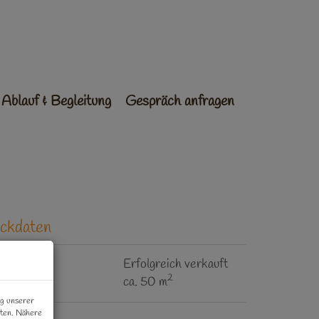
Ablauf & Begleitung
Gespräch anfragen
ckdaten
aufpreis
Erfolgreich verkauft
2
läche
ca. 50 m
ng unserer
iten. Nähere