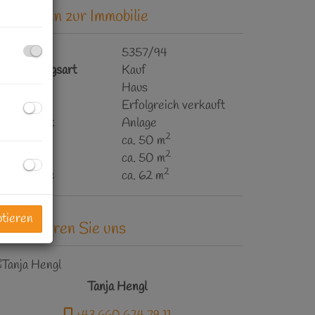
asisdaten zur Immobilie
bjektnr.
5357/94
ermarktungsart
Kauf
bjektart
Haus
aufpreis
Erfolgreich verkauft
utzungsart
Anlage
2
läche
ca. 50 m
2
utzfläche
ca. 50 m
2
rundfläche
ca. 62 m
ptieren
ontaktieren Sie uns
Tanja Hengl
+43 660 624 79 11