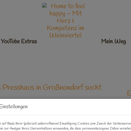
YouTube Extras
Ankommen
Mein Weg
s Presshaus in Großnondorf sucht
E
Einstellungen
K
F
 auf Basis Ihrer (jederzeit widerrufbaren) Einwilligung Cookies zum Zweck der Verbesseru
ie zur Analyse Ihres Userverhaltens verwenden, die dazu personenbezogene Daten verarbe