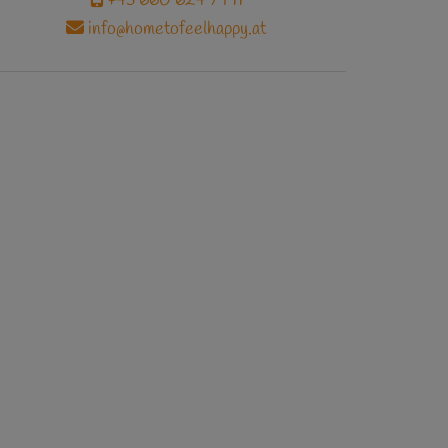
info@hometofeelhappy.at