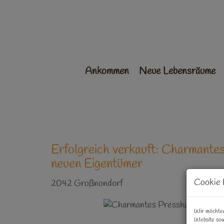
Ankommen
Neue Lebensräume
Erfolgreich verkauft: Charmante
neuen Eigentümer
Cookie 
2042 Großnondorf
Wir möchten
Website sow