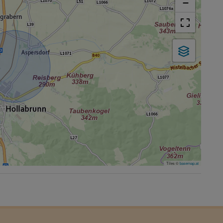
−
Tiles ©
basemap.at