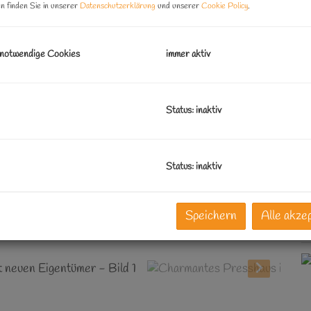
n finden Sie in unserer
Datenschutzerklärung
und unserer
Cookie Policy
.
B
O
 notwendige Cookies
immer aktiv
V
O
K
Status: inaktiv
N
F
N
Status: inaktiv
G
Speichern
Alle akze
K