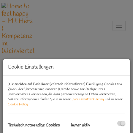
Naviga
Cookie Einstellungen
Ätherische Öle
Wir möchten auf Basis Ihrer (jederzeit widerrufbaren) Einwilligung Cookies zum
Zweck der Verbesserung unserer Website sowie zur Analyse Ihres
Natürliche Essenzen durfte ich Anfang 2019 bei meiner
Userverhaltens verwenden, die dazu personenbezogene Daten verarbeiten.
Nähere Informationen finden Sie in unserer
Datenschutzerklärung
und unserer
Hausärztin kennenlernen. Sie gab meiner Tochter, die oft
Cookie Policy
.
an stressbedingten Kopfschmerzen litt, ein Pfefferminzöl
und eine Zitruskomposition um die Stimmung aufzuhellen.
Diese beiden Fläschchen haben eine wirklich gute
Technisch notwendige Cookies
immer aktiv
Wirkung erzielt, es war das erste Mal, dass wir