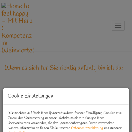
Naviga
Wenn es sich für Sie richtig anfühlt, bin ich da:
Cookie Einstellungen
Adresse
Home to feel happy GmbH
Wir möchten auf Basis Ihrer (jederzeit widerrufbaren) Einwilligung Cookies zum
Grund 15, 2042 Grund
Zweck der Verbesserung unserer Website sowie zur Analyse Ihres
Userverhaltens verwenden, die dazu personenbezogene Daten verarbeiten.
Nähere Informationen finden Sie in unserer
Datenschutzerklärung
und unserer
Tanja Hengl