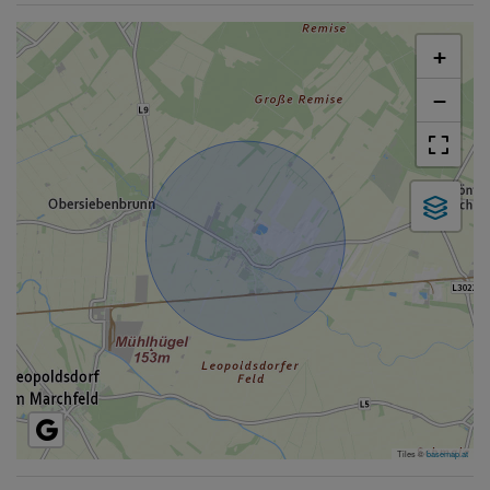
+
−
Tiles ©
basemap.at