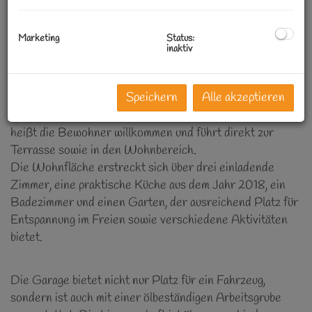
Home to feel happy in Untersiebenbrunn!
Marketing
Status:
Dieses liebevoll gestaltete Zuhause, das in den letzten
inaktiv
Jahren durch zahlreiche Renovierungsarbeiten
aufgewertet wurde erwartet eine Familie, die eine
Speichern
Alle akzeptieren
gemütliche und kosteneffiziente Wohnumgebung sucht.
Ein lichtdurchfluteter und großzügiger Eingangsbereich
heißt die Bewohner willkommen und führt direkt zur
Terrasse sowie in den Wohnbereich.
Die Wohnfläche erstreckt sich über drei einladende
Zimmer, eine praktische Küche aus dem Jahr 2018, ein
Badezimmer und einen Garten, der ausreichend Platz für
Entspannung im Freien sowie verschiedene Aktivitäten
bietet.
Die Garage bietet nicht nur Platz für ein Fahrzeug,
sondern ist auch mit einer ölbeständigen Arbeitsgrube