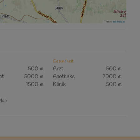
Tiles ©
basemap.at
Gesundheit
500 m
Arzt
500 m
at
5000 m
Apotheke
7000 m
1500 m
Klinik
500 m
tMap