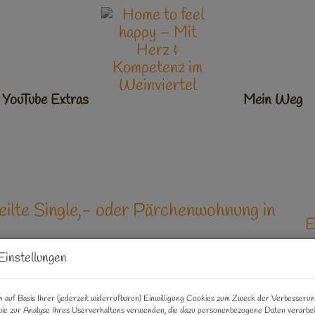
YouTube Extras
Ankommen
Mein Weg
teilte Single,- oder Pärchenwohnung in
E
Einstellungen
M
F
Z
 auf Basis Ihrer (jederzeit widerrufbaren) Einwilligung Cookies zum Zweck der Verbesseru
ie zur Analyse Ihres Userverhaltens verwenden, die dazu personenbezogene Daten verarbe