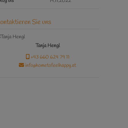
ltig bis
19.11.2022
ontaktieren Sie uns
Tanja Hengl
+43 660 624 79 11
info@hometofeelhappy.at