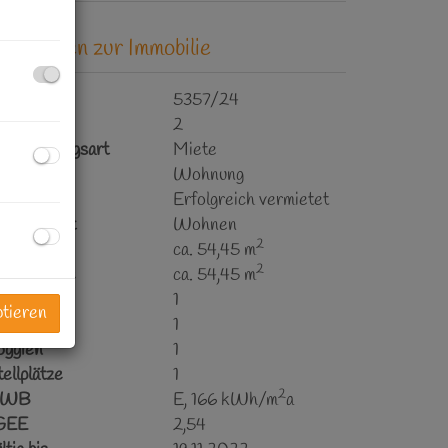
asisdaten zur Immobilie
bjektnr.
5357/24
immer
2
ermarktungsart
Miete
bjektart
Wohnung
iete
Erfolgreich vermietet
utzungsart
Wohnen
2
läche
ca. 54,45 m
2
ohnfläche
ca. 54,45 m
äder
1
ptieren
WC
1
oggien
1
ellplätze
1
2
HWB
E, 166 kWh/m
a
GEE
2,54