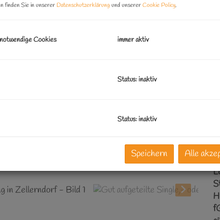
n finden Sie in unserer
Datenschutzerklärung
und unserer
Cookie Policy
.
B
 notwendige Cookies
immer aktiv
O
Z
V
Status: inaktiv
O
M
N
Status: inaktiv
F
W
B
Speichern
Alle akze
L
St
f