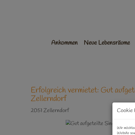
Ankommen
Neue Lebensräume
Erfolgreich vermietet: Gut aufge
Zellerndorf
2051 Zellerndorf
Cookie 
Wir möchten
Website sow