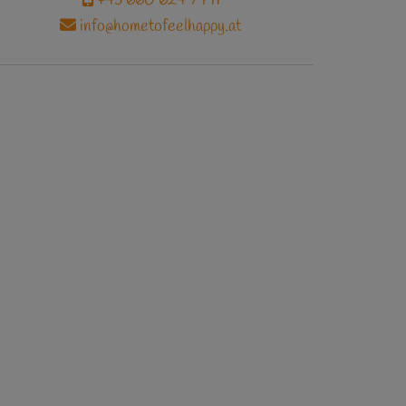
info@hometofeelhappy.at