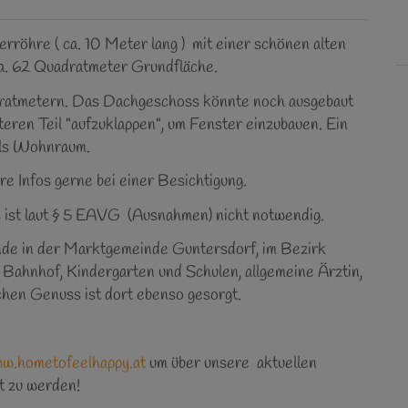
rröhre ( ca. 10 Meter lang ) mit einer schönen alten
a. 62 Quadratmeter Grundfläche.
adratmetern. Das Dachgeschoss könnte noch ausgebaut
teren Teil "aufzuklappen", um Fenster einzubauen. Ein
als Wohnraum.
 Infos gerne bei einer Besichtigung.
 ist laut § 5 EAVG (Ausnahmen) nicht notwendig.
inde in der Marktgemeinde Guntersdorf, im Bezirk
e Bahnhof, Kindergarten und Schulen, allgemeine Ärztin,
schen Genuss ist dort ebenso gesorgt.
ww.hometofeelhappy.at
um über unsere aktuellen
t zu werden!