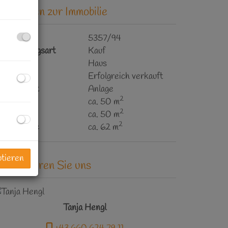
asisdaten zur Immobilie
bjektnr.
5357/94
ermarktungsart
Kauf
bjektart
Haus
aufpreis
Erfolgreich verkauft
utzungsart
Anlage
2
läche
ca. 50 m
2
utzfläche
ca. 50 m
2
rundfläche
ca. 62 m
ptieren
ontaktieren Sie uns
Tanja Hengl
+43 660 624 79 11