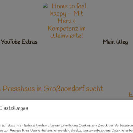
YouTube Extras
Ankommen
Mein Weg
s Presshaus in Großnondorf sucht
E
Einstellungen
K
F
 auf Basis Ihrer (jederzeit widerrufbaren) Einwilligung Cookies zum Zweck der Verbesseru
ie zur Analyse Ihres Userverhaltens verwenden, die dazu personenbezogene Daten verarbe