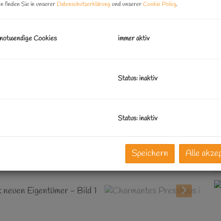
n finden Sie in unserer
Datenschutzerklärung
und unserer
Cookie Policy
.
B
O
 notwendige Cookies
immer aktiv
V
O
K
Status: inaktiv
N
F
N
Status: inaktiv
G
Speichern
Alle akze
K