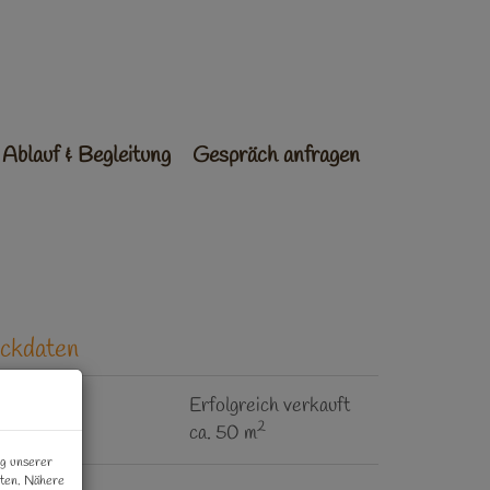
Ablauf & Begleitung
Gespräch anfragen
ckdaten
aufpreis
Erfolgreich verkauft
2
läche
ca. 50 m
ng unserer
iten. Nähere