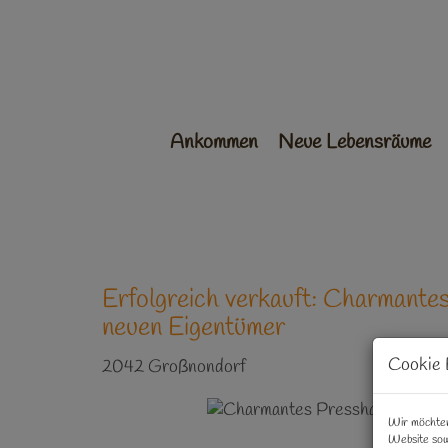
Ankommen
Neue Lebensräume
Erfolgreich verkauft: Charmante
neuen Eigentümer
Cookie 
2042 Großnondorf
Wir möchten
Website sow