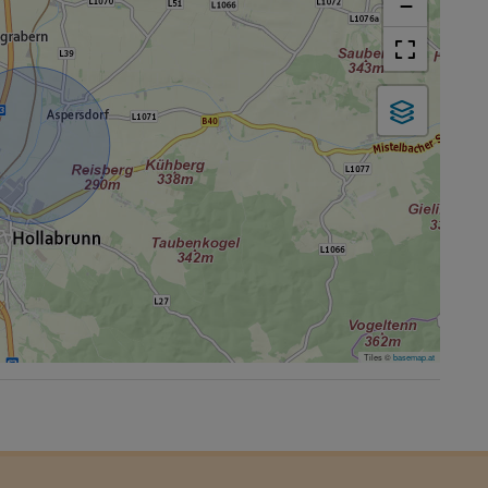
−
Tiles ©
basemap.at